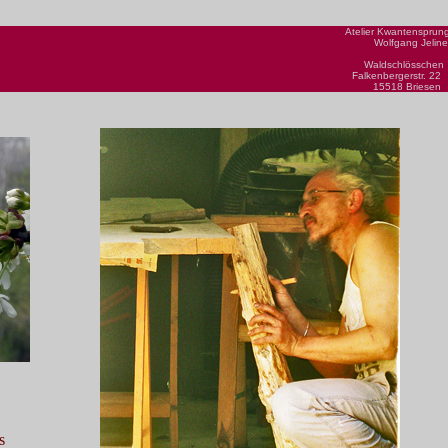
Atelier Kwantensprun
Wolfgang Jelin
Waldschlössche
Falkenbergerstr. 2
15518 Briese
s